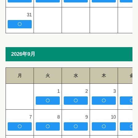
31
〇
2026年9月
月
火
水
木
金
1
2
3
〇
〇
〇
〇
7
8
9
10
〇
〇
〇
〇
〇