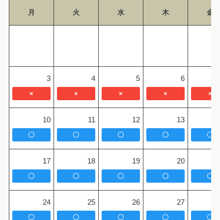
月
火
水
木
金
3
4
5
6
×
×
×
×
×
10
11
12
13
〇
〇
〇
〇
〇
17
18
19
20
〇
〇
〇
〇
〇
24
25
26
27
〇
〇
〇
〇
〇